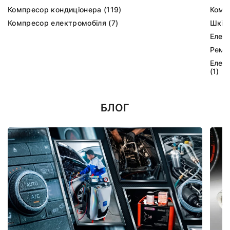
Компресор кондиціонера (119)
Комп
Компресор електромобіля (7)
Шків
Елек
Ремк
Елек
(1)
БЛОГ