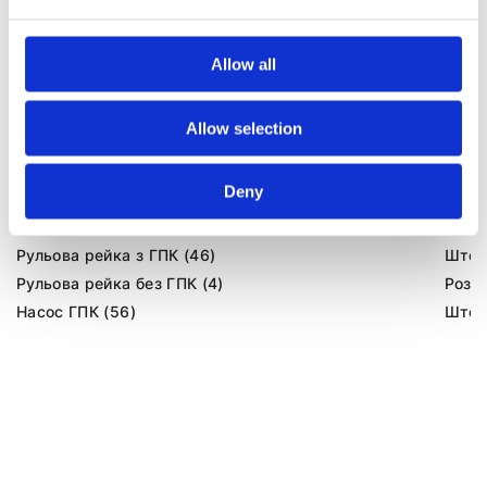
Allow all
Allow selection
Агрегати рульового управління (146)
Deny
Рульова рейка з ЕПК (40)
Шток 
Рульова рейка з ГПК (46)
Шток 
Рульова рейка без ГПК (4)
Розпо
Насос ГПК (56)
Шток