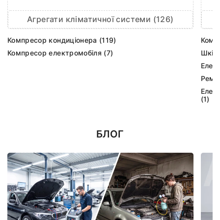
Агрегати кліматичної системи (126)
Компресор кондиціонера (119)
Комп
Компресор електромобіля (7)
Шків
Елек
Ремк
Елек
(1)
БЛОГ