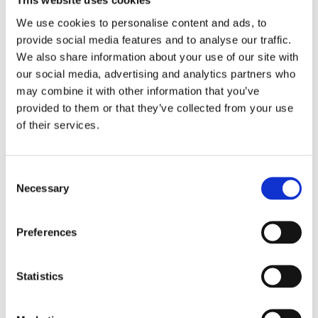
This website uses cookies
We use cookies to personalise content and ads, to
provide social media features and to analyse our traffic.
We also share information about your use of our site with
our social media, advertising and analytics partners who
may combine it with other information that you’ve
provided to them or that they’ve collected from your use
of their services.
Агрегати рульового управління (146)
Consent
Necessary
Selection
Рульова рейка з ЕПК (40)
Шток 
Рульова рейка з ГПК (46)
Шток 
Рульова рейка без ГПК (4)
Розпо
Preferences
Насос ГПК (56)
Шток
Statistics