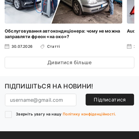
Обслуговування автокондиціонера: чому не можна
Audi 
заправляти фреон «на око»?
30.07.2026
Статті
23
Дивитися більше
ПІДПИШІТЬСЯ НА НОВИНИ!
Підписатися
Зверніть увагу на нашу
Політику конфіденційності.