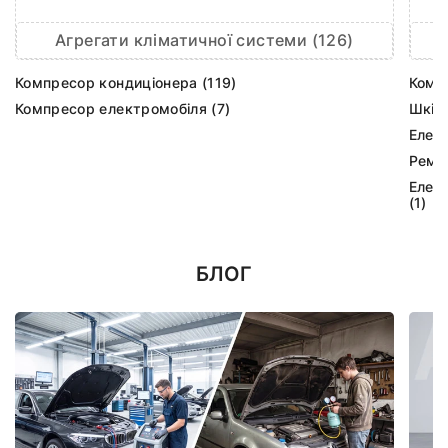
Агрегати кліматичної системи (126)
Компресор кондиціонера (119)
Комп
Компресор електромобіля (7)
Шків
Елек
Ремк
Елек
(1)
БЛОГ