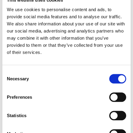
This website uses cookies
We use cookies to personalise content and ads, to
provide social media features and to analyse our traffic.
We also share information about your use of our site with
our social media, advertising and analytics partners who
may combine it with other information that you’ve
provided to them or that they’ve collected from your use
of their services.
Агрегати рульового управління (146)
Consent
Necessary
Selection
Рульова рейка з ЕПК (40)
Шток 
Рульова рейка з ГПК (46)
Шток 
Рульова рейка без ГПК (4)
Розпо
Preferences
Насос ГПК (56)
Шток
Statistics