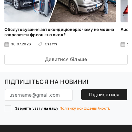
Обслуговування автокондиціонера: чому не можна
Audi 
заправляти фреон «на око»?
30.07.2026
Статті
23
Дивитися більше
ПІДПИШІТЬСЯ НА НОВИНИ!
Підписатися
Зверніть увагу на нашу
Політику конфіденційності.