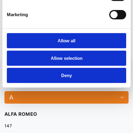
(геометрія) X1
(геометрія) X3
Marketing
Сопловий апарат
Сопловий апарат
(геометрія) X4
(геометрія) X5
Сопловий апарат
Allow all
(геометрія) X6
Allow selection
СОПЛОВИЙ АПАРАТ (ГЕОМЕТРІЯ) ДО
Deny
BMW X1 ДЛЯ ІНШИХ АВТОМОБІЛІВ
A
ALFA ROMEO
147