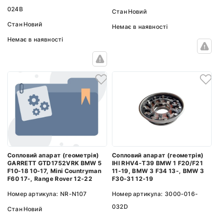
024B
Стан
Новий
Стан
Новий
Немає в наявності
Немає в наявності
Сопловий апарат (геометрія)
Сопловий апарат (геометрія)
GARRETT GTD1752VRK BMW 5
IHI RHV4-T39 BMW 1 F20/F21
F10-18 10-17, Mini Countryman
11-19, BMW 3 F34 13-, BMW 3
F60 17-, Range Rover 12-22
F30-31 12-19
Номер артикула:
NR-N107
Номер артикула:
3000-016-
032D
Стан
Новий