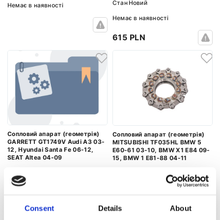
Стан
Новий
Немає в наявності
Немає в наявності
615 PLN
Сопловий апарат (геометрія)
Сопловий апарат (геометрія)
GARRETT GT1749V Audi A3 03-
MITSUBISHI TF035HL BMW 5
12, Hyundai Santa Fe 06-12,
E60-61 03-10, BMW X1 E84 09-
SEAT Altea 04-09
15, BMW 1 E81-88 04-11
Номер артикула:
7400-001-
Номер артикула:
MS.NR-0031
3277-0100
Стан
Новий
Стан
Новий
Немає в наявності
Consent
Details
About
Немає в наявності