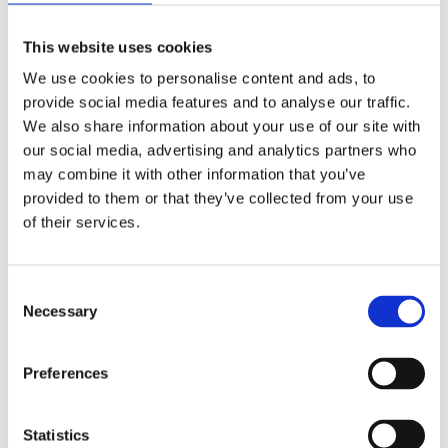
This website uses cookies
We use cookies to personalise content and ads, to
provide social media features and to analyse our traffic.
We also share information about your use of our site with
СОПЛОВИЙ АПАРАТ (ГЕОМЕТРІЯ) ДО
our social media, advertising and analytics partners who
ІНШИХ МОДЕЛЕЙ BMW
may combine it with other information that you’ve
provided to them or that they’ve collected from your use
of their services.
Сопловий апарат
Сопловий апарат
(геометрія) 1
(геометрія) 2
Consent
Сопловий апарат
Сопловий апарат
Necessary
(геометрія) 3
(геометрія) 4
Selection
Сопловий апарат
Сопловий апарат
Preferences
(геометрія) 5
(геометрія) 7
Сопловий апарат
Сопловий апарат
Statistics