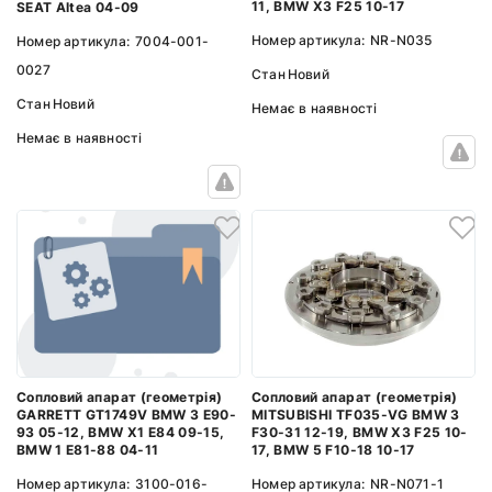
11, BMW X3 F25 10-17
SEAT Altea 04-09
Номер артикула:
NR-N035
Номер артикула:
7004-001-
0027
Стан
Новий
Стан
Новий
Немає в наявності
Немає в наявності
Сопловий апарат (геометрія)
Сопловий апарат (геометрія)
MITSUBISHI TF035-VG BMW 3
GARRETT GT1749V BMW 3 E90-
F30-31 12-19, BMW X3 F25 10-
93 05-12, BMW X1 E84 09-15,
17, BMW 5 F10-18 10-17
BMW 1 E81-88 04-11
Номер артикула:
NR-N071-1
Номер артикула:
3100-016-