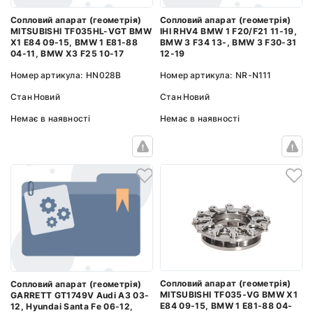
Сопловий апарат (геометрія)
Сопловий апарат (геометрія)
MITSUBISHI TF035HL-VGT BMW
IHI RHV4 BMW 1 F20/F21 11-19,
X1 E84 09-15, BMW 1 E81-88
BMW 3 F34 13-, BMW 3 F30-31
04-11, BMW X3 F25 10-17
12-19
Номер артикула:
HN028B
Номер артикула:
NR-N111
Стан
Новий
Стан
Новий
Немає в наявності
Немає в наявності
Сопловий апарат (геометрія)
Сопловий апарат (геометрія)
MITSUBISHI TF035-VG BMW X1
GARRETT GT1749V Audi A3 03-
E84 09-15, BMW 1 E81-88 04-
12, Hyundai Santa Fe 06-12,