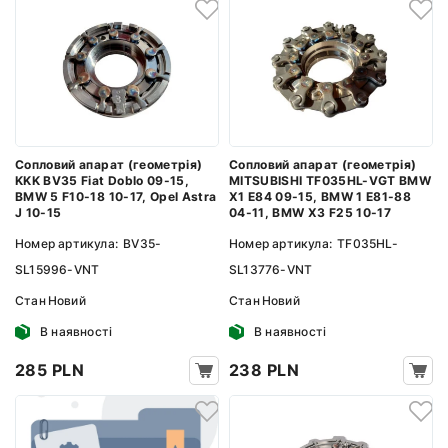
Сопловий апарат (геометрія)
Сопловий апарат (геометрія)
KKK BV35 Fiat Doblo 09-15,
MITSUBISHI TF035HL-VGT BMW
BMW 5 F10-18 10-17, Opel Astra
X1 E84 09-15, BMW 1 E81-88
J 10-15
04-11, BMW X3 F25 10-17
Номер артикула:
BV35-
Номер артикула:
TF035HL-
SL15996-VNT
SL13776-VNT
Стан
Новий
Стан
Новий
В наявності
В наявності
285 PLN
238 PLN