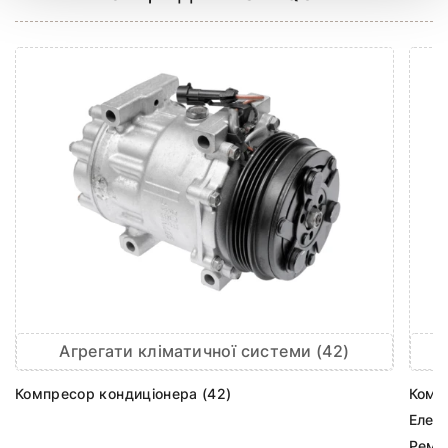
Агрегати кліматичної системи (42)
Компресор кондиціонера (42)
Комп
Елек
Ремк