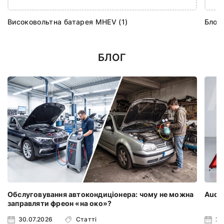
Високовольтна батарея MHEV (1)
Блок 
БЛОГ
Обслуговування автокондиціонера: чому не можна
Audi 
заправляти фреон «на око»?
30.07.2026
Статті
23