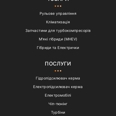
Рульове управління
Кліматизація
Запчастини для турбокомпресорів
М'які гібриди (MHEV)
Гібриди та Електрички
ПОСЛУГИ
Гідропідсилювач керма
Електропідсилювач керма
Електромобілі
Чіп-тюнінг
Турбіни