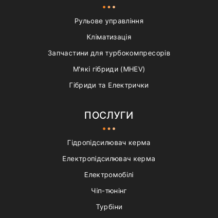
Рульове управління
Кліматизація
Запчастини для турбокомпресорів
М'які гібриди (MHEV)
Гібриди та Електрички
ПОСЛУГИ
Гідропідсилювач керма
Електропідсилювач керма
Електромобілі
Чіп-тюнінг
Турбіни