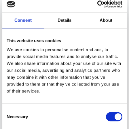
VW PHAETON ДЛЯ ІНШИХ
АВТОМОБІЛІВ
Consent
Details
About
A
ALFA ROMEO
This website uses cookies
We use cookies to personalise content and ads, to
147
provide social media features and to analyse our traffic.
156
We also share information about your use of our site with
159
our social media, advertising and analytics partners who
may combine it with other information that you’ve
166
provided to them or that they’ve collected from your use
Brera
of their services.
GT
MiTo
Consent
Necessary
Selection
Дивитися більше