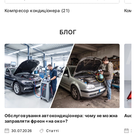
Компресор кондиціонера (21)
Комп
БЛОГ
Обслуговування автокондиціонера: чому не можна
Audi 
заправляти фреон «на око»?
30.07.2026
Статті
23