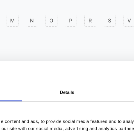
M
N
O
P
R
S
V
Details
e content and ads, to provide social media features and to analy
 our site with our social media, advertising and analytics partn