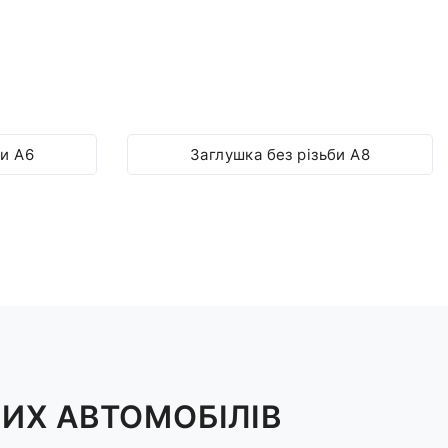
би A6
Заглушка без різьби A8
ШИХ АВТОМОБІЛІВ