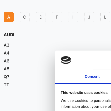
A
C
D
F
I
J
L
AUDI
A3
A4
A6
A8
Q7
Consent
TT
This website uses cookies
We use cookies to personalis
information about your use of