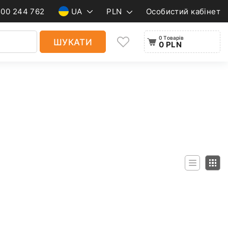
500 244 762
UA
PLN
Особистий кабінет
0 Товарів
ШУКАТИ
0 PLN