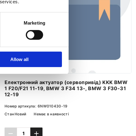
 services.
Marketing
Allow all
Електронний актуатор (сервопривід) KKK BMW
1 F20/F21 11-19, BMW 3 F34 13-, BMW 3 F30-31
12-19
Номер артикула:
6NW010430-19
Стан
Новий
Немає в наявності