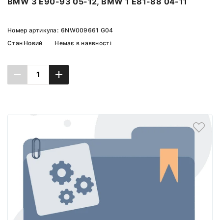
BMW 3 E90-93 05-12, BMW 1 E81-88 04-11
Номер артикула:
6NW009661 G04
Стан
Новий
Немає в наявності
Повідомити про наявність