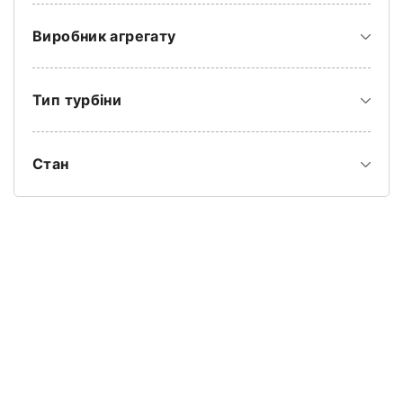
Виробник агрегату
Тип турбіни
Стан