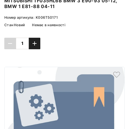
MITSUBISHI TF035HL6B BMW 3 E90-93 05-12,
BMW 1 E81-88 04-11
Номер артикула:
K006T50171
Стан
Новий
Немає в наявності
Повідомити про наявність