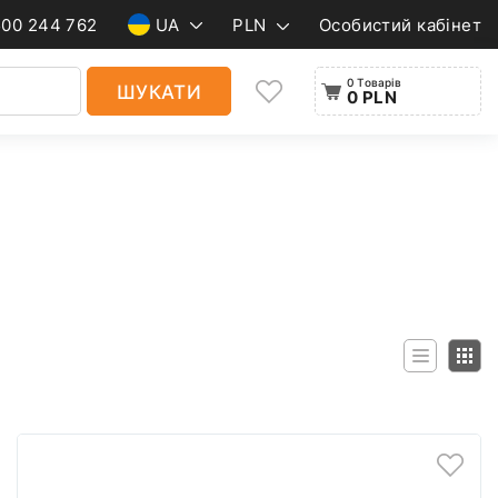
500 244 762
UA
PLN
Особистий кабінет
0 Товарів
ШУКАТИ
0 PLN