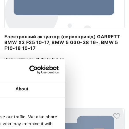
Електронний актуатор (сервопривід) GARRETT
BMW X3 F25 10-17, BMW 5 G30-38 16-, BMW 5
F10-18 10-17
Номер артикула:
6NW010430-12
Стан
Новий
Немає в наявності
About
Повідомити про наявність
se our traffic. We also share
ers who may combine it with