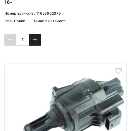
16-
Номер артикула:
11658662676
Стан
Новий
Немає в наявності
Повідомити про наявність