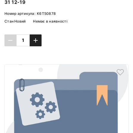
31 12-19
Номер артикула:
K6T50878
Стан
Новий
Немає в наявності
Повідомити про наявність