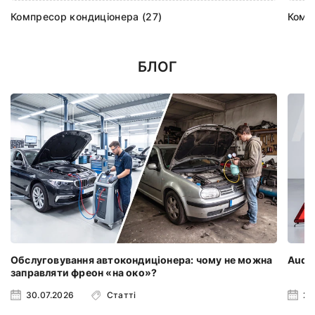
Компресор кондиціонера (27)
Комп
БЛОГ
Обслуговування автокондиціонера: чому не можна
Audi 
заправляти фреон «на око»?
30.07.2026
Статті
23