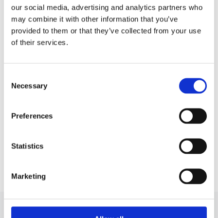
our social media, advertising and analytics partners who
may combine it with other information that you’ve
Електронний актуатор
Електронний актуатор
(сервопривід) 5
(сервопривід) 6
provided to them or that they’ve collected from your use
of their services.
Електронний актуатор
Електронний актуатор
(сервопривід) 7
(сервопривід) X1
Consent
Necessary
Selection
Електронний актуатор
Електронний актуатор
(сервопривід) X2
(сервопривід) X3
Preferences
Електронний актуатор
Електронний актуатор
(сервопривід) X4
(сервопривід) X5
Statistics
Електронний актуатор
Електронний актуатор
(сервопривід) X6
(сервопривід) Z4
Marketing
ЕЛЕКТРОННИЙ АКТУАТОР