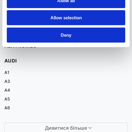
Allow all
(СЕРВОПРИВІД) ДО BMW 4 ДЛЯ ІНШИХ
АВТОМОБІЛІВ
Allow selection
A
Deny
ALFA ROMEO
AUDI
A1
A3
A4
A5
A6
Дивитися більше