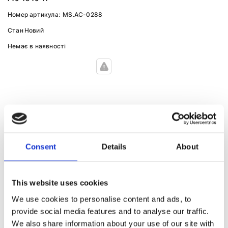
Номер артикула:
MS.AC-0288
Стан
Новий
Немає в наявності
ЕЛЕКТРОННИЙ АКТУАТОР
(СЕРВОПРИВІД) ДО ІНШИХ МОДЕЛЕЙ
Consent
Details
About
BMW
Електронний актуатор
Електронний актуатор
This website uses cookies
(сервопривід) 1
(сервопривід) 2
We use cookies to personalise content and ads, to
provide social media features and to analyse our traffic.
Електронний актуатор
Електронний актуатор
(сервопривід) 3
(сервопривід) 4
We also share information about your use of our site with