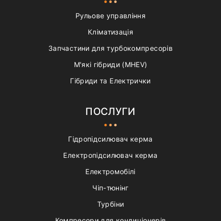
Рульове управління
Кліматизація
Запчастини для турбокомпресорів
М'які гібриди (MHEV)
Гібриди та Електрички
ПОСЛУГИ
Гідропідсилювач керма
Електропідсилювач керма
Електромобілі
Чіп-тюнінг
Турбіни
Компресори для кондиціонерів