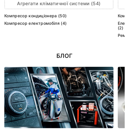
Агрегати кліматичної системи (54)
Компресор кондиціонера (50)
Комп
Компресор електромобіля (4)
Елек
(2)
Ремк
БЛОГ