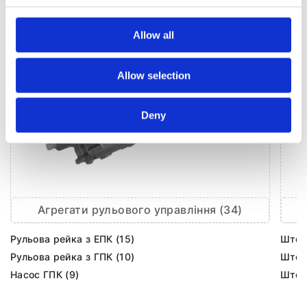
Allow all
Allow selection
Deny
Агрегати рульового управління (34)
Рульова рейка з ЕПК (15)
Шток 
Рульова рейка з ГПК (10)
Шток 
Насос ГПК (9)
Шток