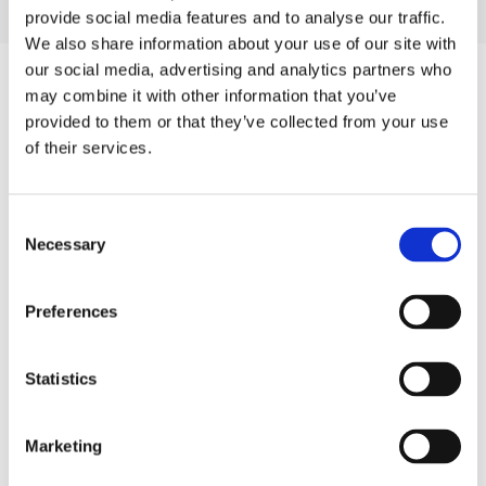
provide social media features and to analyse our traffic.
We also share information about your use of our site with
our social media, advertising and analytics partners who
ЗАПЧАСТИНИ ДО AUDI Q5
may combine it with other information that you’ve
provided to them or that they’ve collected from your use
of their services.
Consent
Necessary
Selection
Preferences
Рульове управління
Кліматизація (62)
(125)
Statistics
РУЛЬОВЕ УПРАВЛІННЯ ДЛЯ
AUDI Q5
Marketing