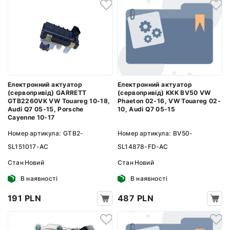
Електронний актуатор
Електронний актуатор
(сервопривід) KKK BV50 VW
(сервопривід) GARRETT
Phaeton 02-16, VW Touareg 02-
GTB2260VK VW Touareg 10-18,
10, Audi Q7 05-15
Audi Q7 05-15, Porsche
Cayenne 10-17
Номер артикула:
BV50-
Номер артикула:
GTB2-
SL14878-FD-AC
SL151017-AC
Стан
Новий
Стан
Новий
В наявності
В наявності
487 PLN
191 PLN