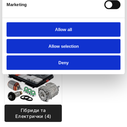
Marketing
Allow all
Рульове управління
Allow selection
Кліматизація (71)
(143)
Deny
Гібриди та
Електрички (4)