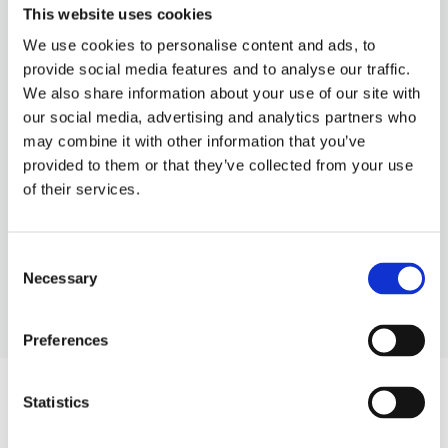
This website uses cookies
ALFA ROMEO
We use cookies to personalise content and ads, to
provide social media features and to analyse our traffic.
AUDI
We also share information about your use of our site with
our social media, advertising and analytics partners who
A1
may combine it with other information that you’ve
A3
provided to them or that they’ve collected from your use
A4
of their services.
A5
A6
Consent
Necessary
Selection
Дивитися більше
Preferences
ЗАПЧАСТИНИ ДО AUDI Q7
Statistics