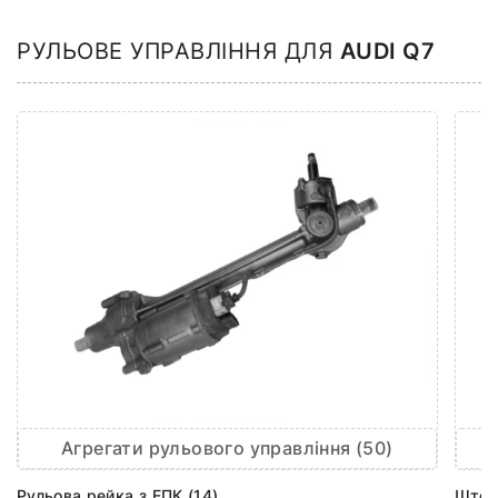
РУЛЬОВЕ УПРАВЛІННЯ ДЛЯ
AUDI Q7
Агрегати рульового управління (50)
Рульова рейка з ЕПК (14)
Шток 