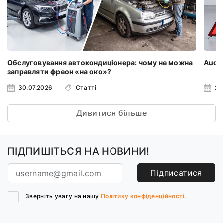
Обслуговування автокондиціонера: чому не можна
Audi 
заправляти фреон «на око»?
30.07.2026
Статті
23
Дивитися більше
ПІДПИШІТЬСЯ НА НОВИНИ!
Підписатися
Зверніть увагу на нашу
Політику конфіденційності.