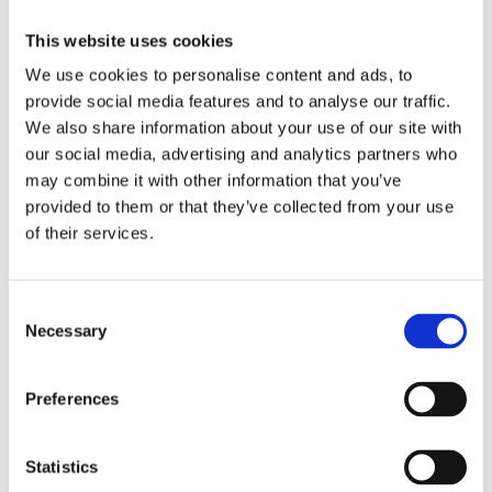
This website uses cookies
We use cookies to personalise content and ads, to
РУЛЬОВЕ УПРАВЛІННЯ ДЛЯ
BMW 6
provide social media features and to analyse our traffic.
We also share information about your use of our site with
our social media, advertising and analytics partners who
may combine it with other information that you’ve
provided to them or that they’ve collected from your use
of their services.
Consent
Necessary
Selection
Preferences
Statistics
Агрегати рульового управління (67)