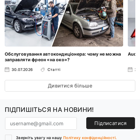
Обслуговування автокондиціонера: чому не можна
Audi 
заправляти фреон «на око»?
30.07.2026
Статті
23
Дивитися більше
ПІДПИШІТЬСЯ НА НОВИНИ!
Підписатися
Зверніть увагу на нашу
Політику конфіденційності.