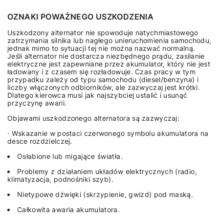
OZNAKI POWAŻNEGO USZKODZENIA
Uszkodzony alternator nie spowoduje natychmiastowego
zatrzymania silnika lub nagłego unieruchomienia samochodu,
jednak mimo to sytuacji tej nie można nazwać normalną.
Jeśli alternator nie dostarcza niezbędnego prądu, zasilanie
elektryczne jest zapewniane przez akumulator, który nie jest
ładowany i z czasem się rozładowuje. Czas pracy w tym
przypadku zależy od typu samochodu (diesel/benzyna) i
liczby włączonych odbiorników, ale zazwyczaj jest krótki.
Dlatego kierowca musi jak najszybciej ustalić i usunąć
przyczynę awarii.
Objawami uszkodzonego alternatora są zazwyczaj:
· Wskazanie w postaci czerwonego symbolu akumulatora na
desce rozdzielczej.
Osłabione lub migające światła.
Problemy z działaniem układów elektrycznych (radio,
klimatyzacja, podnośniki szyb).
Nietypowe dźwięki (skrzypienie, gwizd) pod maską.
Całkowita awaria akumulatora.