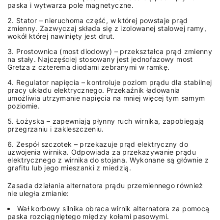
paska i wytwarza pole magnetyczne.
Stator – nieruchoma część, w której powstaje prąd
zmienny. Zazwyczaj składa się z izolowanej stalowej ramy,
wokół której nawinięty jest drut.
Prostownica (most diodowy) – przekształca prąd zmienny
na stały. Najczęściej stosowany jest jednofazowy most
Gretza z czterema diodami zebranymi w ramkę.
Regulator napięcia – kontroluje poziom prądu dla stabilnej
pracy układu elektrycznego. Przekaźnik ładowania
umożliwia utrzymanie napięcia na mniej więcej tym samym
poziomie.
Łożyska – zapewniają płynny ruch wirnika, zapobiegają
przegrzaniu i zakleszczeniu.
Zespół szczotek – przekazuje prąd elektryczny do
uzwojenia wirnika. Odpowiada za przekazywanie prądu
elektrycznego z wirnika do stojana. Wykonane są głównie z
grafitu lub jego mieszanki z miedzią.
Zasada działania alternatora prądu przemiennego również
nie uległa zmianie:
Wał korbowy silnika obraca wirnik alternatora za pomocą
paska rozciągniętego między kołami pasowymi.