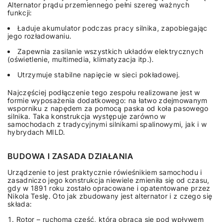
Alternator prądu przemiennego pełni szereg ważnych
funkcji:
Ładuje akumulator podczas pracy silnika, zapobiegając
jego rozładowaniu.
Zapewnia zasilanie wszystkich układów elektrycznych
(oświetlenie, multimedia, klimatyzacja itp.).
Utrzymuje stabilne napięcie w sieci pokładowej.
Najczęściej podłączenie tego zespołu realizowane jest w
formie wyposażenia dodatkowego: na łatwo zdejmowanym
wsporniku z napędem za pomocą paska od koła pasowego
silnika. Taka konstrukcja występuje zarówno w
samochodach z tradycyjnymi silnikami spalinowymi, jak i w
hybrydach MILD.
BUDOWA I ZASADA DZIAŁANIA
Urządzenie to jest praktycznie rówieśnikiem samochodu i
zasadniczo jego konstrukcja niewiele zmieniła się od czasu,
gdy w 1891 roku zostało opracowane i opatentowane przez
Nikola Teslę. Oto jak zbudowany jest alternator i z czego się
składa:
Rotor – ruchoma część, która obraca się pod wpływem