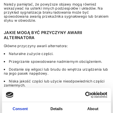
Należy pamiętać, że powyższe objawy mogą również
wskazywać na usterki innych podzespołów i układów. Na
przykład sygnalizacja braku ładowania może być
spowodowana awarią przekaźnika sygnałowego lub brakiem
styku w obwodzie.
JAKIE MOGĄ BYĆ PRZYCZYNY AWARII
ALTERNATORA
Główne przyczyny awarii alternatora:
Naturalne zużycie części.
Przegrzanie spowodowane nadmiernym obciążeniem.
Dostanie się wilgoci lub brudu do wnętrza urządzenia lub
na jego pasek napędowy.
Niska jakość części lub użycie nieodpowiednich części
zamiennych.
Nieprawidłowa eksploatacja lub montaż.
Ponadto, przyczyną nieprawidłowego działania alternatora
mogą być tak banalne przyczyny, jak niewystarczające
Consent
Details
About
napięcie paska, jego rozciągnięcie lub deformacja i/lub złe