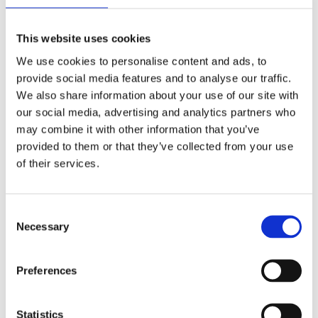
zamocowanie mechanizmu mocującego urządzenie lub koła
pasowego.
This website uses cookies
CO ZROBIĆ W PRZYPADKU PROBLEMÓW Z
We use cookies to personalise content and ads, to
GENERATOREM
provide social media features and to analyse our traffic.
Jeśli zauważysz oznaki awarii alternatora, należy:
We also share information about your use of our site with
Sprawdzić stan akumulatora i styków.
our social media, advertising and analytics partners who
may combine it with other information that you’ve
Upewnić się, że pasek
prądnica nie jest poluzowany lub
zerwany.
provided to them or that they’ve collected from your use
of their services.
Skontaktować się z serwisem samochodowym w celu
diagnostyki i naprawy.
Należy zdecydowanie odradzać sprawdzanie sprawności
alternatora metodą dziadka – poprzez odłączenie zacisku
Consent
od akumulatora. Tak, rzeczywiście, jeśli urządzenie nie
Necessary
Selection
dostarcza prądu niezbędnego do pracy samochodu, będzie
to zauważalne – silnik zgaśnie. Jednak w przeciwieństwie do
starych samochodów z gaźnikiem, w nowoczesnych
samochodach znajduje się wiele elementów elektronicznych,
Preferences
dla których taki skok napięcia może okazać się fatalny.
Dlatego samodzielną kontrolę działania alternatora należy
przeprowadzać wyłącznie za pomocą multimetru,
Statistics