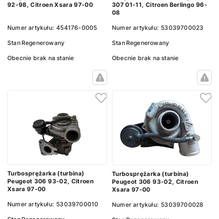
92-98, Citroen Xsara 97-00
307 01-11, Citroen Berlingo 96-
08
Numer artykułu:
454176-0005
Numer artykułu:
53039700023
Stan
Regenerowany
Stan
Regenerowany
Obecnie brak na stanie
Obecnie brak na stanie
Turbosprężarka (turbina)
Turbosprężarka (turbina)
Peugeot 306 93-02, Citroen
Peugeot 306 93-02, Citroen
Xsara 97-00
Xsara 97-00
Numer artykułu:
53039700010
Numer artykułu:
53039700028