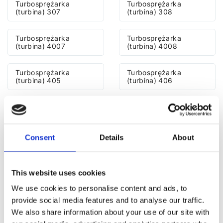
Turbosprężarka
Turbosprężarka
(turbina) 307
(turbina) 308
Turbosprężarka
Turbosprężarka
(turbina) 4007
(turbina) 4008
Turbosprężarka
Turbosprężarka
(turbina) 405
(turbina) 406
Turbosprężarka
Turbosprężarka
(turbina) 407
(turbina) 408
Consent
Details
About
Turbosprężarka
Turbosprężarka
(turbina) 5008
(turbina) 508
This website uses cookies
Turbosprężarka
Turbosprężarka
(turbina) 607
(turbina) 806
We use cookies to personalise content and ads, to
provide social media features and to analyse our traffic.
Turbosprężarka
Turbosprężarka
We also share information about your use of our site with
(turbina) 807
(turbina) Bipper