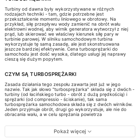
Turbiny od dawna były wykorzystywane w różnych
rodzajach techniki - tam, gdzie potrzebne jest
przekształcenie momentu liniowego w obrotowy. Na
przykład, siłę przepływu wody zamienić na obrót wału
elektrowni wodnej, aby wirnik generatora wytworzył z niej
prąd, lub skierować we właściwy kierunek siłę pary w
turbinie parowej. W silniku samochodowym turbina
wykorzystuje tę samą zasadę, ale jest skonstruowana
jeszcze bardziej efektywnie. Cena turbosprężarki do
samochodu jest dość wysoka, dlatego usługi jej naprawy
cieszą się dużym popytem.
CZYM SĄ TURBOSPRĘŻARKI
Zasada działania tego zespołu zawarta jest już w jego
nazwie. Tak jak słowo "turbosprężarka" składa się z dwóch -
turbiny (od łacińskiego turbo - obrót z dużą prędkością) i
sprężarki (od compressio - ściskanie), tak sama
turbosprężarka samochodowa składa się z dwóch wirników.
Jeden przyjmuje obrót, drugi go wykorzystuje, ale nie do
obracania wału, a w celu sprężania powietrza
Pokaż więcej