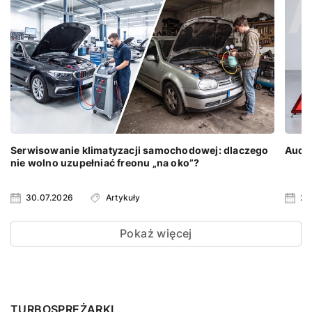
Serwisowanie klimatyzacji samochodowej: dlaczego
Audi 
nie wolno uzupełniać freonu „na oko”?
30.07.2026
Artykuły
23
Pokaż więcej
TURBOSPRĘŻARKI