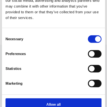
our social media, advertising and analytics partners who
may combine it with other information that you’ve
Turbosprężarka
Turbosprężarka
provided to them or that they’ve collected from your use
(turbina) Boxer
(turbina) Expert
of their services.
Turbosprężarka
Turbosprężarka
(turbina) Partner
(turbina) RCZ
Consent
Necessary
Selection
Preferences
TURBOSPRĘŻARKA (TURBINA) DO
PEUGEOT 306 DO INNYCH
SAMOCHODÓW
Statistics
A
Marketing
ALFA ROMEO
147
Allow all