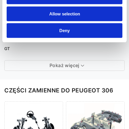
156
Allow selection
159
166
Deny
Brera
Giulia
GT
Pokaż więcej
CZĘŚCI ZAMIENNE DO PEUGEOT 306