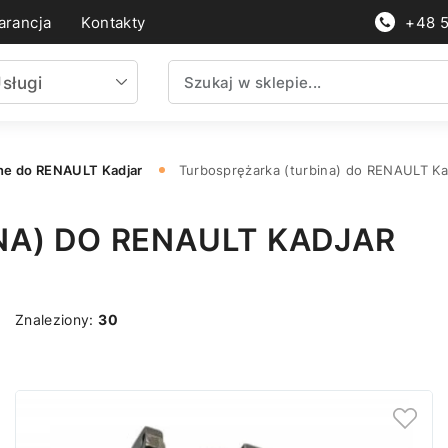
rancja
Kontakty
+48 
sługi
ne do RENAULT Kadjar
Turbosprężarka (turbina) do RENAULT Ka
NA) DO RENAULT KADJAR
Znaleziony:
30