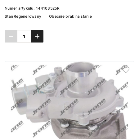
Numer artykułu:
144103525R
Stan
Regenerowany
Obecnie brak na stanie
Ustaw powiadomienie