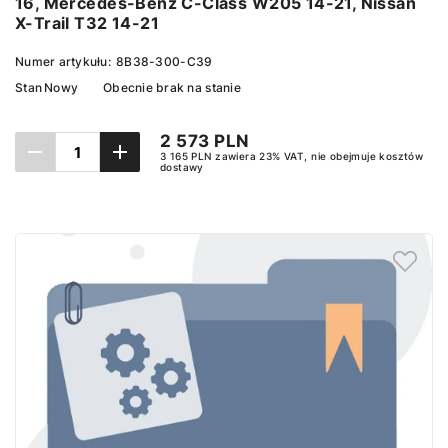
16, Mercedes-Benz C-Class W205 14-21, Nissan
X-Trail T32 14-21
Numer artykułu:
8B38-300-C39
Stan
Nowy
Obecnie brak na stanie
2 573 PLN
3 165 PLN zawiera 23% VAT, nie obejmuje kosztów
dostawy
Ustaw powiadomienie