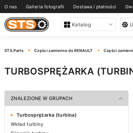
O nas
Galleria fotografii
Dostawa i płatności
Gwa
Katalog
U
STS.Parts
Części zamienne do RENAULT
Części zamien
TURBOSPRĘŻARKA (TURBI
ZNALEZIONE W GRUPACH
Turbosprężarka (turbina)
Wkład turbiny