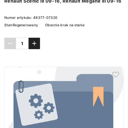
Renault Scenic III 09-16, Renault Megane III 09-16
Numer artykułu:
49377-07320
Stan
Regenerowany
Obecnie brak na stanie
Ustaw powiadomienie