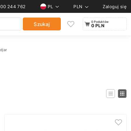
500 244 762
PL
PLN
Zaloguj się
0 Poduktów
Szukaj
0 PLN
djar