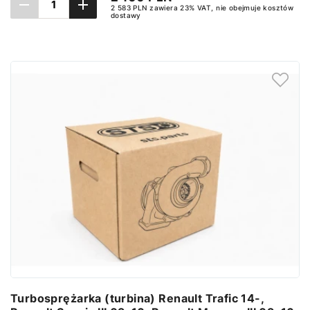
2 583 PLN zawiera 23% VAT, nie obejmuje kosztów
dostawy
Ustaw powiadomienie
Turbosprężarka (turbina) Renault Trafic 14-,