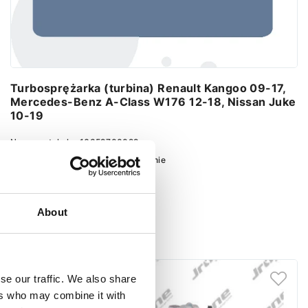
Turbosprężarka (turbina) Renault Kangoo 09-17,
Mercedes-Benz A-Class W176 12-18, Nissan Juke
10-19
Numer artykułu:
16359700029
Stan
Nowy
Obecnie brak na stanie
About
Ustaw powiadomienie
se our traffic. We also share
ers who may combine it with