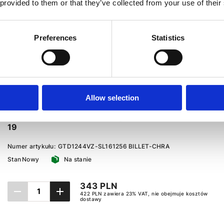
 provided to them or that they’ve collected from your use of their
Preferences
Statistics
Allow selection
Wkład turbiny GARRETT GTD1244VZ Peugeot
Partner 08-, Citroen Berlingo 08-18, DS DS3 15-
19
Numer artykułu:
GTD1244VZ-SL161256 BILLET-CHRA
Stan
Nowy
Na stanie
343 PLN
422 PLN zawiera 23% VAT, nie obejmuje kosztów
dostawy
Dodaj do koszyka