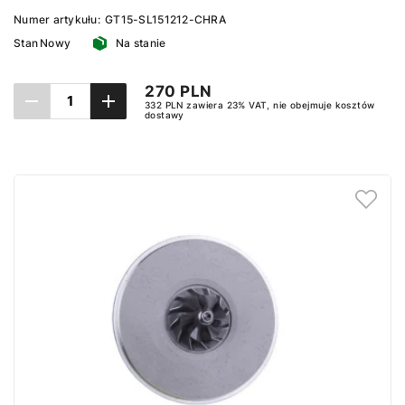
Numer artykułu:
GT15-SL151212-CHRA
Stan
Nowy
Na stanie
270 PLN
332 PLN zawiera 23% VAT, nie obejmuje kosztów
dostawy
Dodaj do koszyka