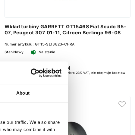
Wkład turbiny GARRETT GT1546S Fiat Scudo 95-
07, Peugeot 307 01-11, Citroen Berlingo 96-08
Numer artykułu:
GT15-SL13823-CHRA
Stan
Nowy
Na stanie
325 PLN
400 PLN zawiera 23% VAT, nie obejmuje kosztów
dostawy
Dodaj do koszyka
About
se our traffic. We also share
ers who may combine it with