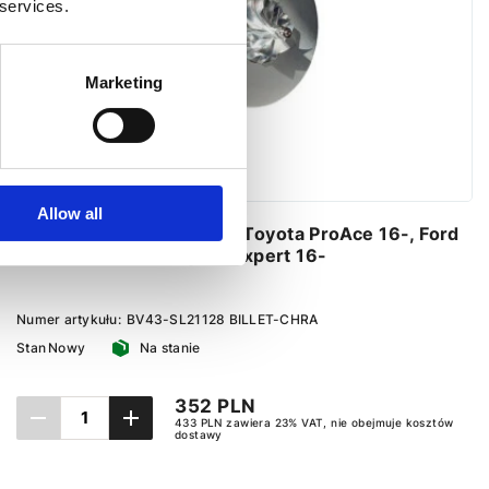
 services.
Marketing
Allow all
Wkład turbiny KKK BV43 Toyota ProAce 16-, Ford
Focus III 11-18, Peugeot Expert 16-
Numer artykułu:
BV43-SL21128 BILLET-CHRA
Stan
Nowy
Na stanie
352 PLN
433 PLN zawiera 23% VAT, nie obejmuje kosztów
dostawy
Dodaj do koszyka