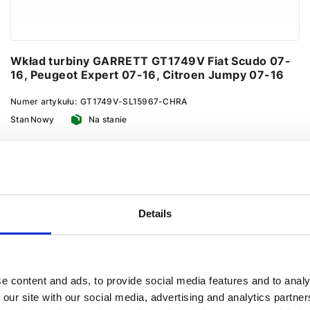
Wkład turbiny GARRETT GT1749V Fiat Scudo 07-
16, Peugeot Expert 07-16, Citroen Jumpy 07-16
Numer artykułu:
GT1749V-SL15967-CHRA
Stan
Nowy
Na stanie
298 PLN
367 PLN zawiera 23% VAT, nie obejmuje kosztów
dostawy
Dodaj do koszyka
Details
e content and ads, to provide social media features and to analy
 our site with our social media, advertising and analytics partn