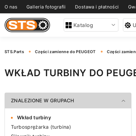
O nas
Galleria fotografii
Dostawa i płatności
Gwa
Katalog
U
STS.Parts
Części zamienne do PEUGEOT
Części zamie
WKŁAD TURBINY DO PEUG
ZNALEZIONE W GRUPACH
Wkład turbiny
Turbosprężarka (turbina)