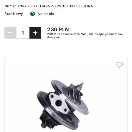
Numer artykułu:
GT1749V-SL25100 BILLET-CHRA
Stan
Nowy
Na stanie
236 PLN
290 PLN zawiera 23% VAT, nie obejmuje kosztów
dostawy
Dodaj do koszyka