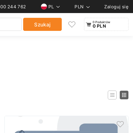
500 244 762
PL
PLN
Zaloguj się
0 Poduktów
Szukaj
0 PLN