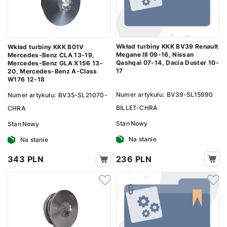
Wkład turbiny KKK BV39 Renault
Wkład turbiny KKK B01V
Megane III 09-16, Nissan
Mercedes-Benz CLA 13-19,
Qashqai 07-14, Dacia Duster 10-
Mercedes-Benz GLA X156 13-
17
20, Mercedes-Benz A-Class
W176 12-18
Numer artykułu:
BV39-SL15990
Numer artykułu:
BV35-SL21070-
BILLET-CHRA
CHRA
Stan
Nowy
Stan
Nowy
Na stanie
Na stanie
236 PLN
343 PLN