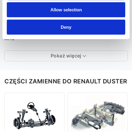
159
Allow selection
166
Brera
Deny
GT
MiTo
Pokaż więcej
CZĘŚCI ZAMIENNE DO RENAULT DUSTER