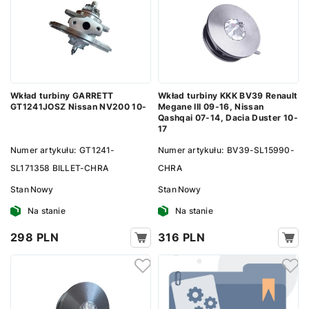
Wkład turbiny GARRETT
Wkład turbiny KKK BV39 Renault
GT1241JOSZ Nissan NV200 10-
Megane III 09-16, Nissan
Qashqai 07-14, Dacia Duster 10-
17
Numer artykułu:
GT1241-
Numer artykułu:
BV39-SL15990-
SL171358 BILLET-CHRA
CHRA
Stan
Nowy
Stan
Nowy
Na stanie
Na stanie
298 PLN
316 PLN