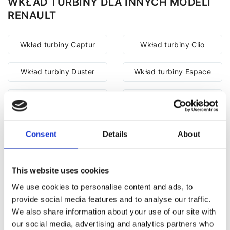
WKŁAD TURBINY DLA INNYCH MODELI
RENAULT
Wkład turbiny Captur
Wkład turbiny Clio
Wkład turbiny Duster
Wkład turbiny Espace
Wkład turbiny Fluence
Wkład turbiny Kadjar
Wkład turbiny Kangoo
Wkład turbiny Koleos
Consent
Details
About
Wkład turbiny Laguna
Wkład turbiny Latitude
This website uses cookies
Wkład turbiny Logan
Wkład turbiny Master
We use cookies to personalise content and ads, to
provide social media features and to analyse our traffic.
Wkład turbiny Megane
Wkład turbiny Modus
We also share information about your use of our site with
our social media, advertising and analytics partners who