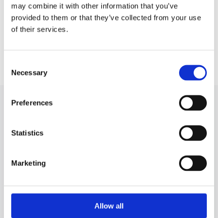
Wkład turbiny Scenic
Wkład turbiny Symbol
may combine it with other information that you’ve
provided to them or that they’ve collected from your use
of their services.
Wkład turbiny Talisman
Wkład turbiny Trafic
Wkład turbiny Twingo
Wkład turbiny Vel Satis
Consent
Necessary
Selection
Preferences
WKŁAD TURBINY DO RENAULT DUSTER
DO INNYCH SAMOCHODÓW
Statistics
A
Marketing
ALFA ROMEO
147
Allow all
156