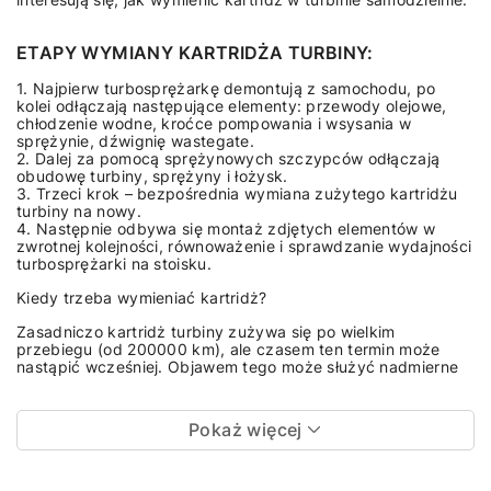
ETAPY WYMIANY KARTRIDŻA TURBINY:
1. Najpierw turbosprężarkę demontują z samochodu, po
kolei odłączają następujące elementy: przewody olejowe,
chłodzenie wodne, kroćce pompowania i wsysania w
sprężynie, dźwignię wastegate.
2. Dalej za pomocą sprężynowych szczypców odłączają
obudowę turbiny, sprężyny i łożysk.
3. Trzeci krok – bezpośrednia wymiana zużytego kartridżu
turbiny na nowy.
4. Następnie odbywa się montaż zdjętych elementów w
zwrotnej kolejności, równoważenie i sprawdzanie wydajności
turbosprężarki na stoisku.
Kiedy trzeba wymieniać kartridż?
Zasadniczo kartridż turbiny zużywa się po wielkim
przebiegu (od 200000 km), ale czasem ten termin może
nastąpić wcześniej. Objawem tego może służyć nadmierne
Pokaż więcej