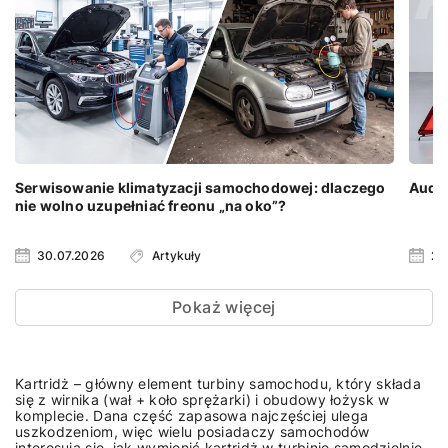
Serwisowanie klimatyzacji samochodowej: dlaczego
Audi 
nie wolno uzupełniać freonu „na oko”?
30.07.2026
Artykuły
23
Pokaż więcej
Kartridż – główny element turbiny samochodu, który składa
się z wirnika (wał + koło sprężarki) i obudowy łożysk w
komplecie. Dana część zapasowa najczęściej ulega
uszkodzeniom, więc wielu posiadaczy samochodów
interesują się, jak wymienić kartridż w turbinie samodzielnie.