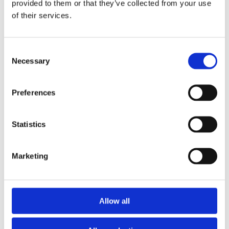
provided to them or that they’ve collected from your use
of their services.
Układ kierowniczy
Klimatyzacja (15)
(37)
Consent
Necessary
Selection
UKŁAD KIEROWNICZY DO
PEUGEOT
BIPPER
Preferences
Statistics
Marketing
Allow all