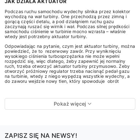
JAK DZIAŁA AKTUATOR
Podczas ruchu samochodu wydechy silnika przez kolektor
wychodzą na wał turbiny. One przechodzą przez zimną i
gorącą części detalu, a pod działąniem ruchu gazu
zaczynają ruszać się wirnik i wał. Podczas silnej prędkości
samochodu ciśnienie w turbinie mocno wzrasta – właśnie
wtedy jest potrzebny aktuator turbiny.
Odpowiadając na pytanie, czym jest aktuator turbiny, można
powiedzieć, że to rezerwowy zawór. Przy wyniknięciu
wysokiego ciśnienia turbosprzężarka nie może wpełni
rozpędzić się, więc dlatego, żeby zapewnić jej normalny
ruch, trzeba otworzyć aktuator turbiny przymusowo. Żeby
otworzyć próżniowy regulator trzeba nacisnąć pedał gazu
na turbinie, wtedy z niego wypędzą wszystkie wydechy, a
do zaworu wejdzie nowy tlen, który spowoduje obrót
Pokaż więcej
ZAPISZ SIĘ NA NEWSY!