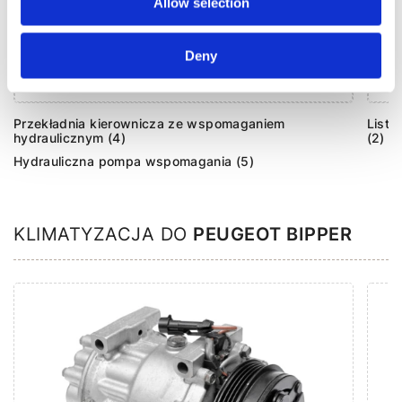
Allow selection
Deny
Agregaty układu kierowniczego (9)
Przekładnia kierownicza ze wspomaganiem
Listw
hydraulicznym (4)
(2)
Hydrauliczna pompa wspomagania (5)
KLIMATYZACJA DO
PEUGEOT BIPPER