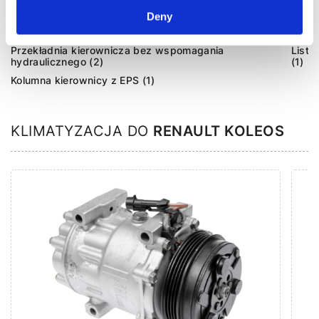
Agregaty układu kierowniczego (3)
Deny
Przekładnia kierownicza bez wspomagania
Listw
hydraulicznego (2)
(1)
Kolumna kierownicy z EPS (1)
KLIMATYZACJA DO
RENAULT KOLEOS