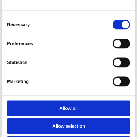
Consent
UKŁAD KIEROWNICZY DO
RENAULT
Necessary
Selection
KOLEOS
Preferences
Statistics
Marketing
Allow all
Allow selection