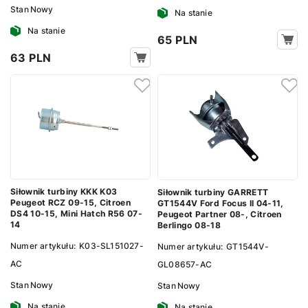
Stan
Nowy
Na stanie
Na stanie
65 PLN
63 PLN
Siłownik turbiny KKK K03
Siłownik turbiny GARRETT
Peugeot RCZ 09-15, Citroen
GT1544V Ford Focus II 04-11,
DS4 10-15, Mini Hatch R56 07-
Peugeot Partner 08-, Citroen
14
Berlingo 08-18
Numer artykułu:
K03-SL151027-
Numer artykułu:
GT1544V-
AC
GL08657-AC
Stan
Nowy
Stan
Nowy
Na stanie
Na stanie