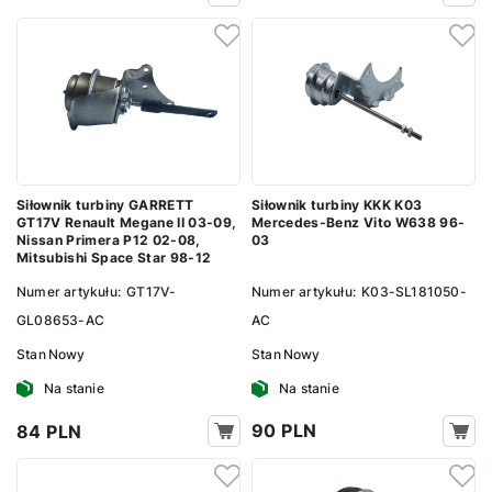
Siłownik turbiny KKK K03
Siłownik turbiny GARRETT
Mercedes-Benz Vito W638 96-
GT17V Renault Megane II 03-09,
03
Nissan Primera P12 02-08,
Mitsubishi Space Star 98-12
Numer artykułu:
K03-SL181050-
Numer artykułu:
GT17V-
AC
GL08653-AC
Stan
Nowy
Stan
Nowy
Na stanie
Na stanie
90 PLN
84 PLN