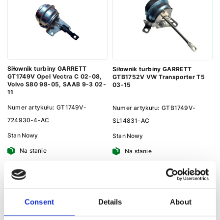
Siłownik turbiny GARRETT
Siłownik turbiny GARRETT
GT1749V Opel Vectra C 02-08,
GTB1752V VW Transporter T5
Volvo S80 98-05, SAAB 9-3 02-
03-15
11
Numer artykułu:
GT1749V-
Numer artykułu:
GTB1749V-
724930-4-AC
SL14831-AC
Stan
Nowy
Stan
Nowy
Na stanie
Na stanie
92 PLN
92 PLN
Consent
Details
About