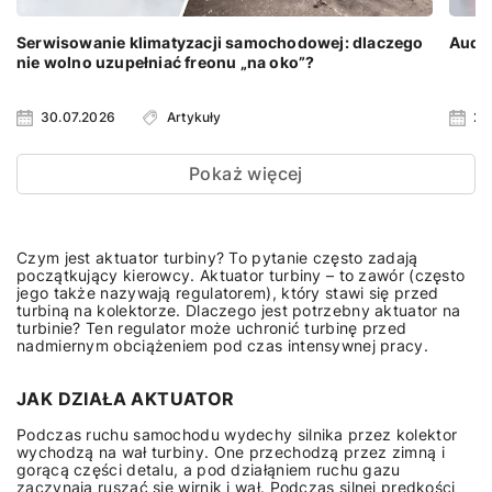
Serwisowanie klimatyzacji samochodowej: dlaczego
Audi 
nie wolno uzupełniać freonu „na oko”?
30.07.2026
Artykuły
23
Pokaż więcej
Czym jest aktuator turbiny? To pytanie często zadają
początkujący kierowcy. Aktuator turbiny – to zawór (często
jego także nazywają regulatorem), który stawi się przed
turbiną na kolektorze. Dlaczego jest potrzebny aktuator na
turbinie? Ten regulator może uchronić turbinę przed
nadmiernym obciążeniem pod czas intensywnej pracy.
JAK DZIAŁA AKTUATOR
Podczas ruchu samochodu wydechy silnika przez kolektor
wychodzą na wał turbiny. One przechodzą przez zimną i
gorącą części detalu, a pod działąniem ruchu gazu
zaczynają ruszać się wirnik i wał. Podczas silnej prędkości