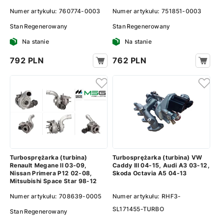
Numer artykułu:
760774-0003
Numer artykułu:
751851-0003
Stan
Regenerowany
Stan
Regenerowany
Na stanie
Na stanie
792 PLN
762 PLN
Turbosprężarka (turbina)
Turbosprężarka (turbina) VW
Renault Megane II 03-09,
Caddy III 04-15, Audi A3 03-12,
Nissan Primera P12 02-08,
Skoda Octavia A5 04-13
Mitsubishi Space Star 98-12
Numer artykułu:
708639-0005
Numer artykułu:
RHF3-
SL171455-TURBO
Stan
Regenerowany