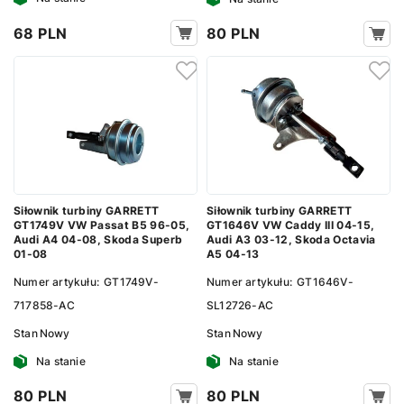
68 PLN
80 PLN
Siłownik turbiny GARRETT
Siłownik turbiny GARRETT
GT1749V VW Passat B5 96-05,
GT1646V VW Caddy III 04-15,
Audi A4 04-08, Skoda Superb
Audi A3 03-12, Skoda Octavia
01-08
A5 04-13
Numer artykułu:
GT1749V-
Numer artykułu:
GT1646V-
717858-AC
SL12726-AC
Stan
Nowy
Stan
Nowy
Na stanie
Na stanie
80 PLN
80 PLN