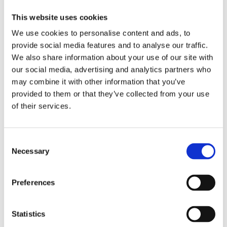
This website uses cookies
We use cookies to personalise content and ads, to
provide social media features and to analyse our traffic.
Siłownik turbiny GARRETT
Siłownik turbiny KKK BV39 VW
GT1541V
Caddy III 04-15, Audi A3 03-12,
We also share information about your use of our site with
Skoda Octavia A5 04-13
our social media, advertising and analytics partners who
Numer artykułu:
GT1541V-
Numer artykułu:
5439-970-
may combine it with other information that you’ve
SL20074-AC
0029-AC
provided to them or that they’ve collected from your use
of their services.
Stan
Nowy
Stan
Nowy
Na stanie
Na stanie
Consent
117 PLN
107 PLN
Necessary
Selection
1
2
3
4
5
6
104
Preferences
...
105
Statistics