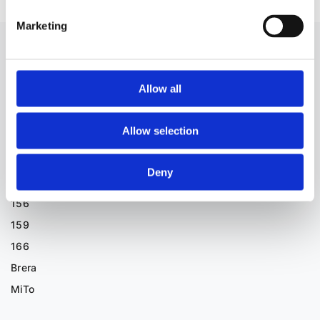
Marketing
SIŁOWNIK TURBINY DO INNYCH
SAMOCHODÓW
Allow all
A
Allow selection
ALFA ROMEO
Deny
147
156
159
166
Brera
MiTo