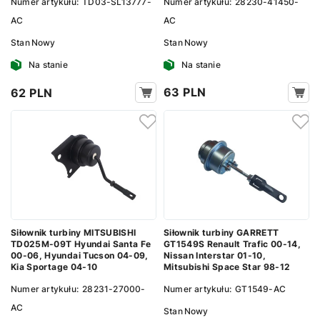
Numer artykułu:
28230-41450-
Numer artykułu:
TD03-SL13777-
AC
AC
Stan
Nowy
Stan
Nowy
Na stanie
Na stanie
63 PLN
62 PLN
Siłownik turbiny MITSUBISHI
Siłownik turbiny GARRETT
TD025M-09T Hyundai Santa Fe
GT1549S Renault Trafic 00-14,
00-06, Hyundai Tucson 04-09,
Nissan Interstar 01-10,
Kia Sportage 04-10
Mitsubishi Space Star 98-12
Numer artykułu:
28231-27000-
Numer artykułu:
GT1549-AC
AC
Stan
Nowy