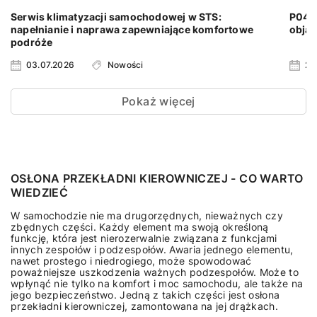
Serwis klimatyzacji samochodowej w STS:
P0401
napełnianie i naprawa zapewniające komfortowe
objaw
podróże
03.07.2026
Nowości
24
Pokaż więcej
OSŁONA PRZEKŁADNI KIEROWNICZEJ - CO WARTO
WIEDZIEĆ
W samochodzie nie ma drugorzędnych, nieważnych czy
zbędnych części. Każdy element ma swoją określoną
funkcję, która jest nierozerwalnie związana z funkcjami
innych zespołów i podzespołów. Awaria jednego elementu,
nawet prostego i niedrogiego, może spowodować
poważniejsze uszkodzenia ważnych podzespołów. Może to
wpłynąć nie tylko na komfort i moc samochodu, ale także na
jego bezpieczeństwo. Jedną z takich części jest osłona
przekładni kierowniczej, zamontowana na jej drążkach.