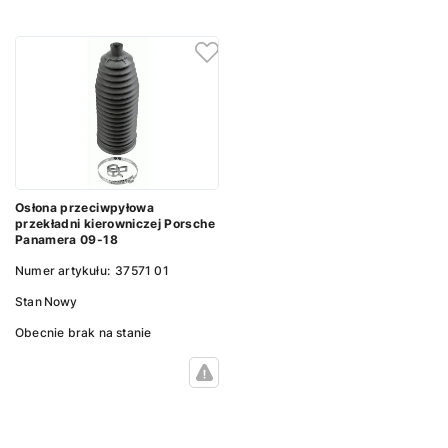
Osłona przeciwpyłowa
przekładni kierowniczej Porsche
Panamera 09-18
Numer artykułu:
37571 01
Stan
Nowy
Obecnie brak na stanie