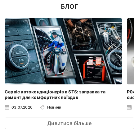
БЛОГ
Сервіс автокондиціонерів в STS: заправка та
P0401
ремонт для комфортних поїздок
систе
03.07.2026
Новини
24
Дивитися більше