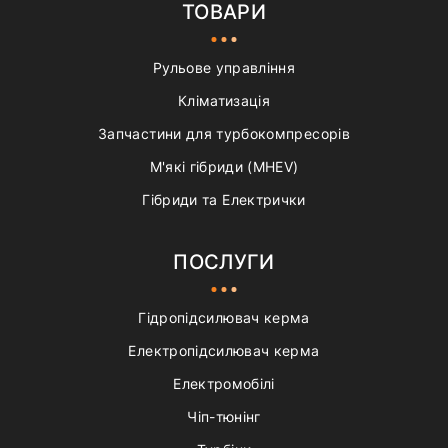
ТОВАРИ
Рульове управління
Кліматизація
Запчастини для турбокомпресорів
М'які гібриди (MHEV)
Гібриди та Електрички
ПОСЛУГИ
Гідропідсилювач керма
Електропідсилювач керма
Електромобілі
Чіп-тюнінг