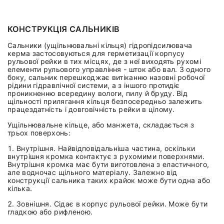
КОНСТРУКЦІЯ САЛЬНИКІВ
Сальники (ущільнювальні кільця) гідропідсилювача
керма застосовуються для герметизації корпусу
рульової рейки в тих місцях, де з неї виходять рухомі
елементи рульового управління - шток або вал. З одного
боку, сальник перешкоджає витіканню назовні робочої
рідини гідравлічної системи, а з іншого протидіє
проникненню всередину вологи, пилу й бруду. Від
щільності прилягання кільця безпосередньо залежить
працездатність і довговічність рейки в цілому.
Ущільнювальне кільце, або манжета, складається з
трьох поверхонь:
Внутрішня. Найвідповідальніша частина, оскільки
внутрішня кромка контактує з рухомими поверхнями.
Внутрішня кромка має бути виготовлена з еластичного,
але водночас щільного матеріалу. Залежно від
конструкції сальника таких крайок може бути одна або
кілька.
Зовнішня. Сідає в корпус рульової рейки. Може бути
гладкою або рифленою.