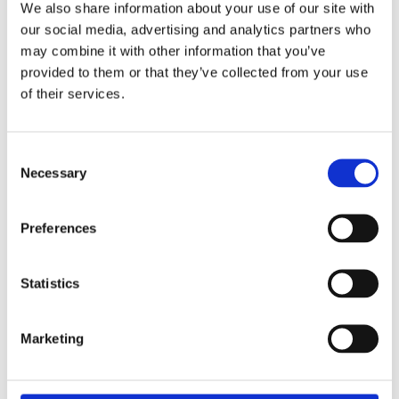
We also share information about your use of our site with
our social media, advertising and analytics partners who
may combine it with other information that you’ve
provided to them or that they’ve collected from your use
of their services.
Consent
Necessary
Selection
Preferences
Агрегати кліматичної системи (153)
Компресор кондиціонера (151)
Комп
Statistics
Компресор електромобіля (2)
Елек
(3)
Ремк
Marketing
ГІБРИДИ ТА ЕЛЕКТРИЧКИ ДЛЯ
AUDI A6