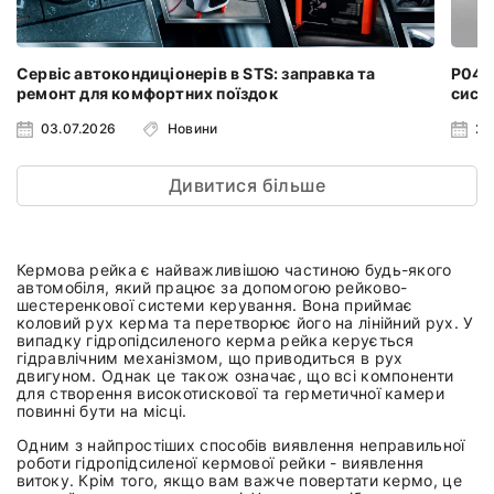
Сервіс автокондиціонерів в STS: заправка та
P0401
ремонт для комфортних поїздок
систе
03.07.2026
Новини
24
Дивитися більше
Кермова рейка є найважливішою частиною будь-якого
автомобіля, який працює за допомогою рейково-
шестеренкової системи керування. Вона приймає
коловий рух керма та перетворює його на лінійний рух. У
випадку гідропідсиленого керма рейка керується
гідравлічним механізмом, що приводиться в рух
двигуном. Однак це також означає, що всі компоненти
для створення високотискової та герметичної камери
повинні бути на місці.
Одним з найпростіших способів виявлення неправильної
роботи гідропідсиленої кермової рейки - виявлення
витоку. Крім того, якщо вам важче повертати кермо, це