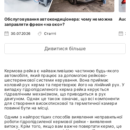
Обслуговування автокондиціонера: чому не можна
Audi 
заправляти фреон «на око»?
30.07.2026
Статті
23
Дивитися більше
Кермова рейка є найважливішою частиною будь-якого
автомобіля, який працює за допомогою рейково-
шестеренкової системи керування. Вона приймає
коловий рух керма та перетворює його на лінійний рух. У
випадку гідропідсиленого керма рейка керується
гідравлічним механізмом, що приводиться в рух
двигуном. Однак це також означає, що всі компоненти
для створення високотискової та герметичної камери
повинні бути на місці.
Одним з найпростіших способів виявлення неправильної
роботи гідропідсиленої кермової рейки - виявлення
витоку. Крім того, якщо вам важче повертати кермо, це