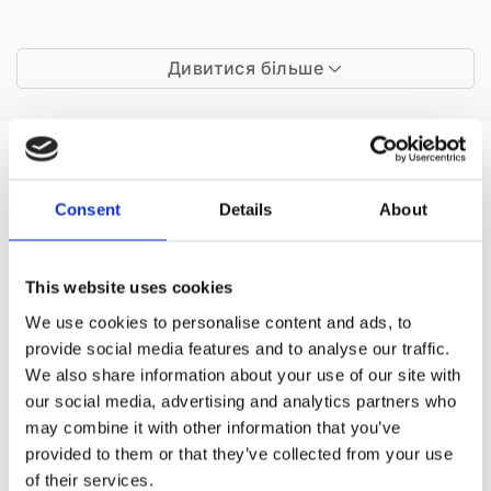
Дивитися більше
ЗАПЧАСТИНИ ДО ALFA ROMEO GTV
Consent
Details
About
This website uses cookies
We use cookies to personalise content and ads, to
provide social media features and to analyse our traffic.
We also share information about your use of our site with
Рульове управління
our social media, advertising and analytics partners who
Кліматизація (15)
(46)
may combine it with other information that you’ve
provided to them or that they’ve collected from your use
of their services.