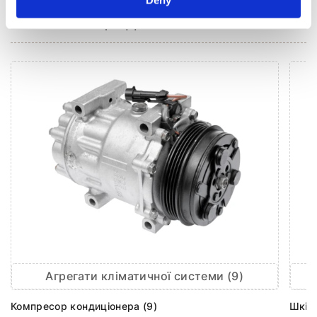
КЛІМАТИЗАЦІЯ ДЛЯ
CHEVROLET EPICA
Агрегати кліматичної системи (9)
Компресор кондиціонера (9)
Шків