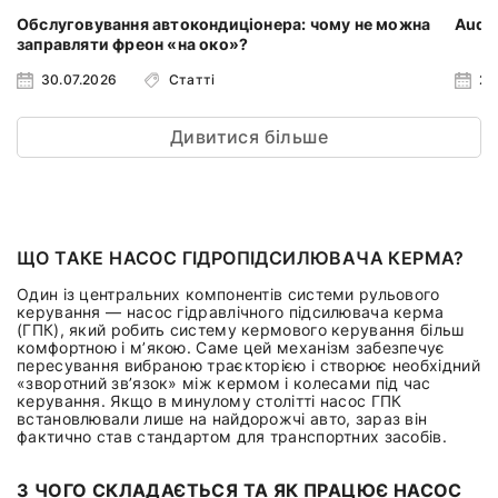
Обслуговування автокондиціонера: чому не можна
Audi 
заправляти фреон «на око»?
30.07.2026
Статті
23
Дивитися більше
ЩО ТАКЕ НАСОС ГІДРОПІДСИЛЮВАЧА КЕРМА?
Один із центральних компонентів системи рульового
керування — насос гідравлічного підсилювача керма
(ГПК), який робить систему кермового керування більш
комфортною і м’якою. Саме цей механізм забезпечує
пересування вибраною траєкторією і створює необхідний
«зворотний зв’язок» між кермом і колесами під час
керування. Якщо в минулому столітті насос ГПК
встановлювали лише на найдорожчі авто, зараз він
фактично став стандартом для транспортних засобів.
З ЧОГО СКЛАДАЄТЬСЯ ТА ЯК ПРАЦЮЄ НАСОС